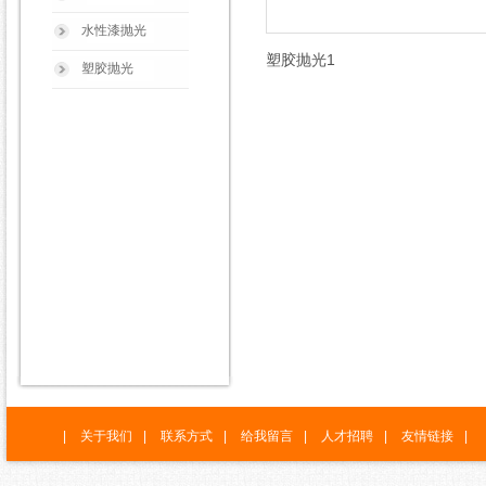
水性漆抛光
塑胶抛光1
塑胶抛光
|
关于我们
|
联系方式
|
给我留言
|
人才招聘
|
友情链接
|