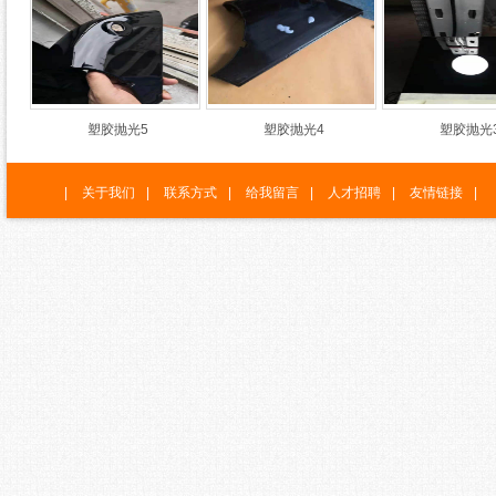
塑胶抛光5
塑胶抛光4
塑胶抛光
|
关于我们
|
联系方式
|
给我留言
|
人才招聘
|
友情链接
|
水性漆抛光4