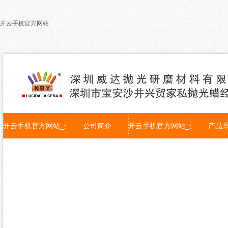
开云手机官方网站
开云手机官方网站_开云（中国）
公司简介
开云手机官方网站_开云（中国
产品