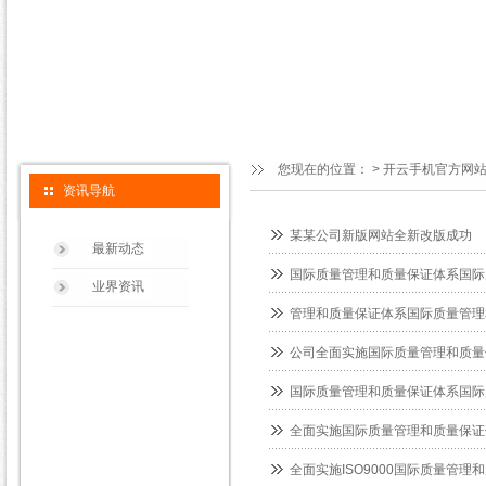
您现在的位置：
>
开云手机官方网
资讯导航
某某公司新版网站全新改版成功
最新动态
国际质量管理和质量保证体系国际
业界资讯
管理和质量保证体系国际质量管理
公司全面实施国际质量管理和质量
国际质量管理和质量保证体系国际
全面实施国际质量管理和质量保证
全面实施ISO9000国际质量管理